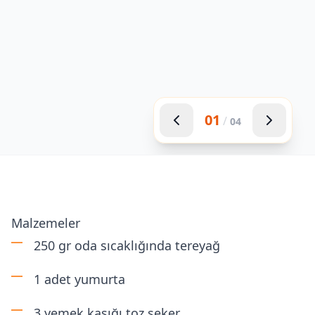
01
/
04
Malzemeler
250 gr oda sıcaklığında tereyağ
1 adet yumurta
3 yemek kaşığı toz şeker