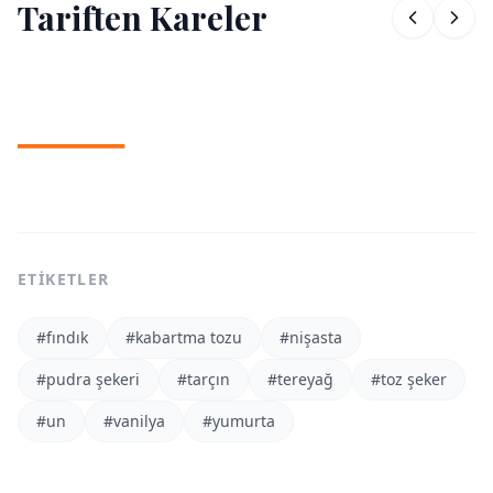
Tariften Kareler
1
/
2
ETIKETLER
#
fındık
#
kabartma tozu
#
nişasta
#
pudra şekeri
#
tarçın
#
tereyağ
#
toz şeker
#
un
#
vanilya
#
yumurta