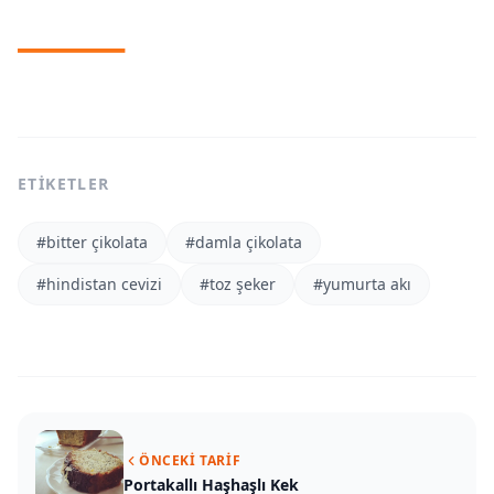
ETIKETLER
#
bitter çikolata
#
damla çikolata
#
hindistan cevizi
#
toz şeker
#
yumurta akı
ÖNCEKI TARIF
Portakallı Haşhaşlı Kek