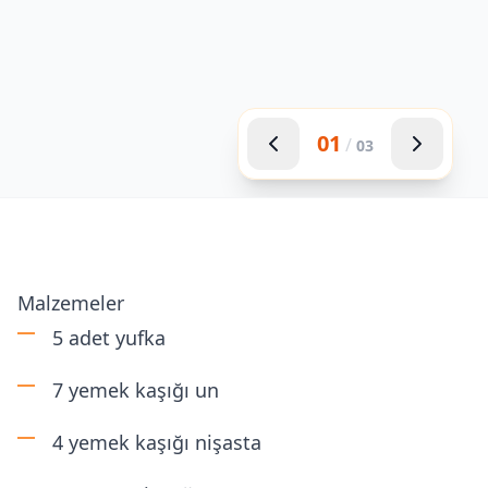
01
/
03
Malzemeler
5 adet yufka
7 yemek kaşığı un
4 yemek kaşığı nişasta