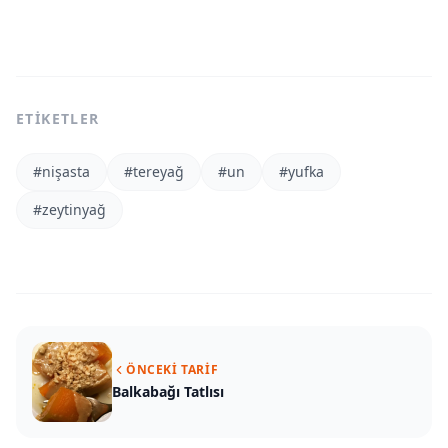
ETIKETLER
#
nişasta
#
tereyağ
#
un
#
yufka
#
zeytinyağ
ÖNCEKI TARIF
Balkabağı Tatlısı