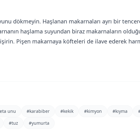
unu dökmeyin. Haşlanan makarnaları ayrı bir tencer
karnanın haşlama suyundan biraz makarnaların olduğ
şirin. Pişen makarnaya köfteleri de ilave ederek harm
eta unu
#
karabiber
#
kekik
#
kimyon
#
kıyma
#
tuz
#
yumurta