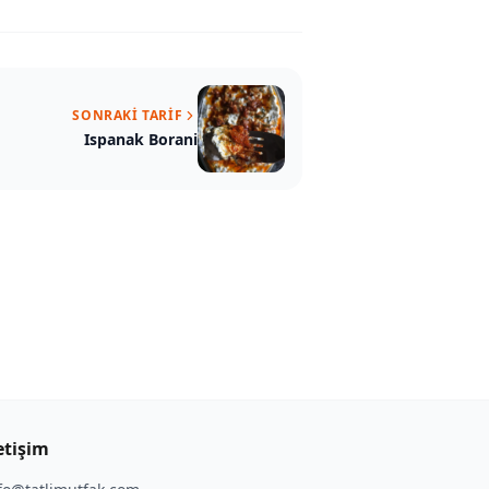
SONRAKI TARIF
Ispanak Borani
etişim