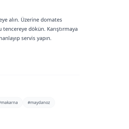
eye alın. Üzerine domates
u tencereye dökün. Karıştırmaya
anlayıp servis yapın.
#
makarna
#
maydanoz