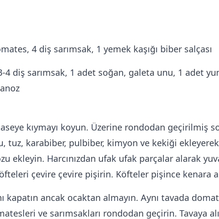
mates, 4 diş sarımsak, 1 yemek kaşığı biber salçası
 3-4 diş sarımsak, 1 adet soğan, galeta unu, 1 adet yum
danoz
 kaseye kıymayı koyun. Üzerine rondodan geçirilmiş s
u, tuz, karabiber, pulbiber, kimyon ve kekiği ekleyer
u ekleyin. Harcınızdan ufak ufak parçalar alarak yuv
teleri çevire çevire pişirin. Köfteler pişince kenara a
ltını kapatın ancak ocaktan almayın. Aynı tavada doma
atesleri ve sarımsakları rondodan geçirin. Tavaya alı