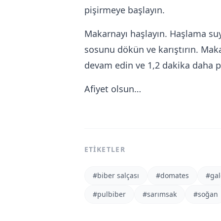
pişirmeye başlayın.
Makarnayı haşlayın. Haşlama suy
sosunu dökün ve karıştırın. Ma
devam edin ve 1,2 dakika daha pi
Afiyet olsun…
ETIKETLER
#
biber salçası
#
domates
#
gal
#
pulbiber
#
sarımsak
#
soğan