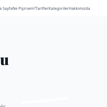
a Sayfa
Ne Pişirsem?
Tarifler
Kategoriler
Hakkımızda
lu
det