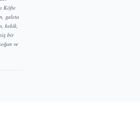
ı Köfte
n, galeta
n, kekik,
niş bir
soğan ve