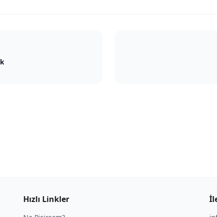
ek
Hızlı Linkler
İl