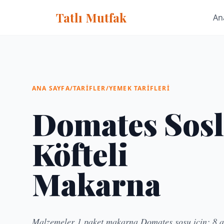
Tatlı Mutfak
An
ANA SAYFA
/
TARIFLER
/
YEMEK TARIFLERI
Domates Sos
Köfteli
Makarna
Malzemeler 1 paket makarna Domates sosu için; 8 a