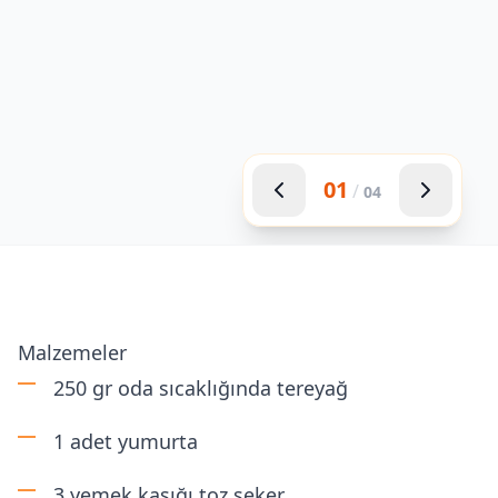
01
/
04
Malzemeler
250 gr oda sıcaklığında tereyağ
1 adet yumurta
3 yemek kaşığı toz şeker