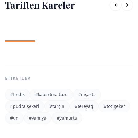
Tariften Kareler
1
/
2
ETIKETLER
#
fındık
#
kabartma tozu
#
nişasta
#
pudra şekeri
#
tarçın
#
tereyağ
#
toz şeker
#
un
#
vanilya
#
yumurta