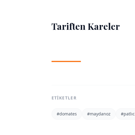
Tariften Kareler
1
/
2
ETIKETLER
#
domates
#
maydanoz
#
patlı