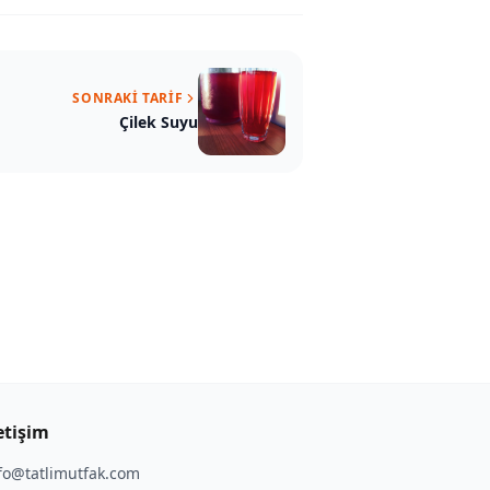
SONRAKI TARIF
Çilek Suyu
etişim
fo@tatlimutfak.com