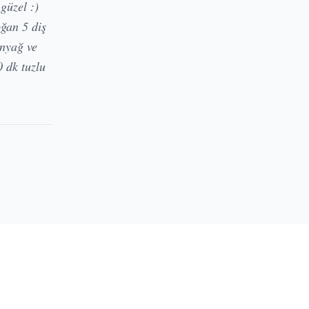
güzel :)
ğan 5 diş
inyağ ve
0 dk tuzlu