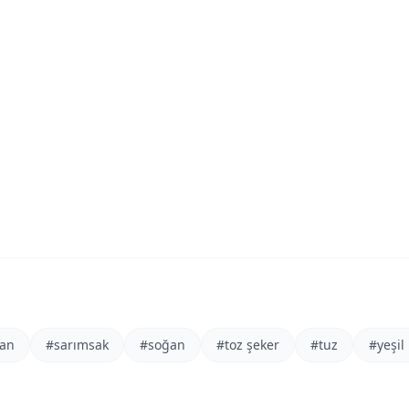
can
#
sarımsak
#
soğan
#
toz şeker
#
tuz
#
yeşil