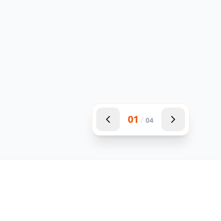
01
/
04