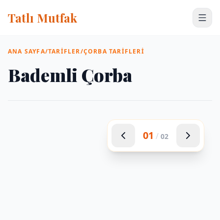
Tatlı Mutfak
ANA SAYFA
/
TARIFLER
/
ÇORBA TARIFLERI
Bademli Çorba
01
/
02