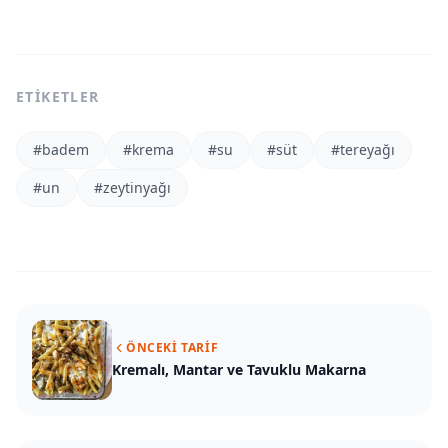
ETIKETLER
#
badem
#
krema
#
su
#
süt
#
tereyağı
#
un
#
zeytinyağı
ÖNCEKI TARIF
Kremalı, Mantar ve Tavuklu Makarna