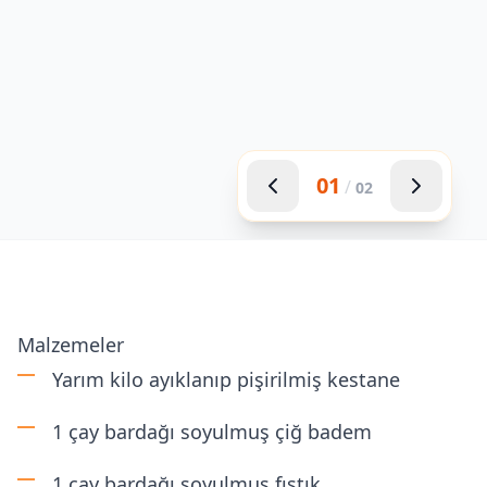
01
/
02
Malzemeler
Yarım kilo ayıklanıp pişirilmiş kestane
1 çay bardağı soyulmuş çiğ badem
1 çay bardağı soyulmuş fıstık