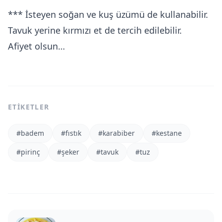
*** İsteyen soğan ve kuş üzümü de kullanabilir.
Tavuk yerine kırmızı et de tercih edilebilir.
Afiyet olsun…
ETIKETLER
#
badem
#
fıstık
#
karabiber
#
kestane
#
pirinç
#
şeker
#
tavuk
#
tuz