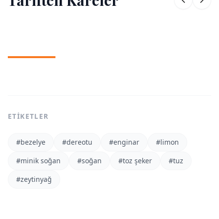
Tariften Kareler
1
/
2
ETIKETLER
#
bezelye
#
dereotu
#
enginar
#
limon
#
minik soğan
#
soğan
#
toz şeker
#
tuz
#
zeytinyağ