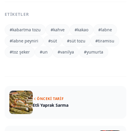
ETIKETLER
#
kabartma tozu
#
kahve
#
kakao
#
labne
#
labne peyniri
#
süt
#
süt tozu
#
tiramisu
#
toz şeker
#
un
#
vanilya
#
yumurta
ÖNCEKI TARIF
Etli Yaprak Sarma